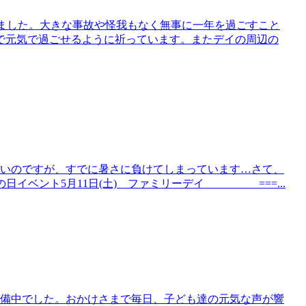
なりました。大きな事故や怪我もなく無事に一年を過ごすこと
で元気で過ごせるように祈っています。またデイの周辺の
いいのですが、すでに暑さに負けてしまっています…さて、
子どもの日イベント5月11日(土) ファミリーデイ ===...
準備中でした。おかけさまで毎日、子ども達の元気な声が響