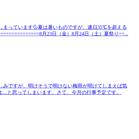
しまっています💦夏は暑いものですが、連日35℃を超える
========8月23日（金）8月24日（土）夏祭り==...
は楽しみですが、明けそうで明けない梅雨が明けてしまえば気
は…と思ってしまいます。さて、今月の行事予定です。