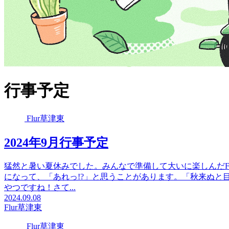
行事予定
Flur草津東
2024年9月行事予定
猛然と暑い夏休みでした。みんなで準備して大いに楽しんだFl
になって、「あれっ!?」と思うことがあります。「秋来ぬと
やつですね！さて...
2024.09.08
Flur草津東
Flur草津東