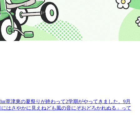
ur草津東の夏祭りが終わって2学期がやってきました。9月
目にはさやかに見えねども風の音にぞおどろかれぬる」って