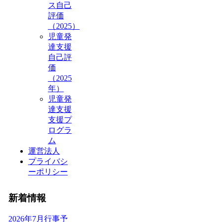
ス自己
評価
（2025）
児童発
達支援
自己評
価
（2025
年）
児童発
達支援
支援プ
ログラ
ム
運営法人
プライバシ
ーポリシー
新着情報
2026年7月行事予