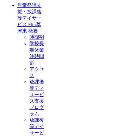
児童発達支
援・放課後
等デイサー
ビス Flur草
津東 概要
時間割
学校長
期休業
時時間
割
アクセ
ス
放課後
等ディ
サービ
ス支援
プログ
ラム
放課後
等デイ
サービ