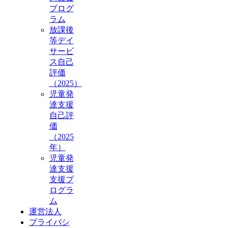
プログ
ラム
放課後
等デイ
サービ
ス自己
評価
（2025）
児童発
達支援
自己評
価
（2025
年）
児童発
達支援
支援プ
ログラ
ム
運営法人
プライバシ