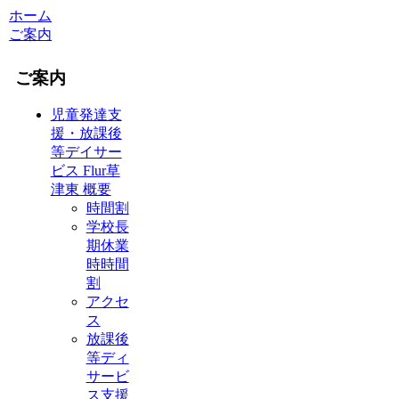
ホーム
ご案内
ご案内
児童発達支
援・放課後
等デイサー
ビス Flur草
津東 概要
時間割
学校長
期休業
時時間
割
アクセ
ス
放課後
等ディ
サービ
ス支援