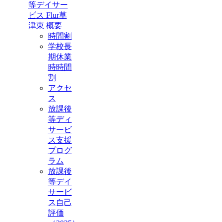
等デイサー
ビス Flur草
津東 概要
時間割
学校長
期休業
時時間
割
アクセ
ス
放課後
等ディ
サービ
ス支援
プログ
ラム
放課後
等デイ
サービ
ス自己
評価