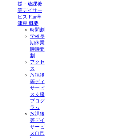
援・放課後
等デイサー
ビス Flur草
津東 概要
時間割
学校長
期休業
時時間
割
アクセ
ス
放課後
等ディ
サービ
ス支援
プログ
ラム
放課後
等デイ
サービ
ス自己