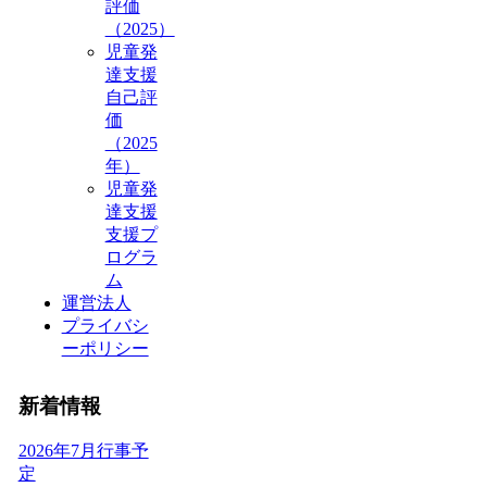
評価
（2025）
児童発
達支援
自己評
価
（2025
年）
児童発
達支援
支援プ
ログラ
ム
運営法人
プライバシ
ーポリシー
新着情報
2026年7月行事予
定