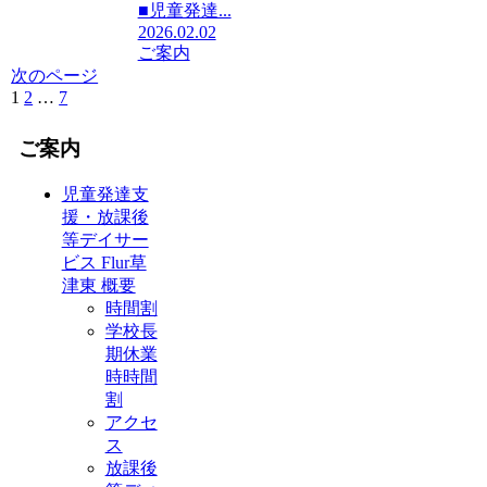
■児童発達...
2026.02.02
ご案内
次のページ
1
2
…
7
次
へ
ご案内
児童発達支
援・放課後
等デイサー
ビス Flur草
津東 概要
時間割
学校長
期休業
時時間
割
アクセ
ス
放課後