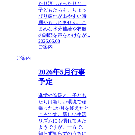
たり涼しかったりと、
子どもたちも、ちょっ
ぴり疲れが出やすい時
期かもしれません。こ
まめな水分補給や衣服
の調節を声をかけなが...
2026.06.08
ご案内
ご案内
2026年5月行事
予定
進学や進級と、子ども
たちは新しい環境で頑
張った1か月を終えたと
ころです。新しい生活
リズムにも慣れてきた
ようですが、一方で、
知らず知らずのうちに