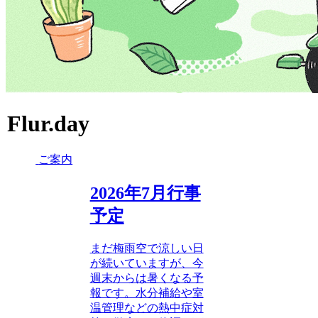
Flur.day
ご案内
2026年7月行事
予定
まだ梅雨空で涼しい日
が続いていますが、今
週末からは暑くなる予
報です。水分補給や室
温管理などの熱中症対