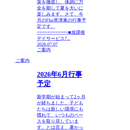
策を徹底し、体調に万
全を期して夏を大いに
楽しみます。さて、今
月のFlur草津東の行事予
定です。
============■放課後
デイサービス7...
2026.07.07
ご案内
ご案内
2026年6月行事
予定
新学期が始まって2ヶ月
が経ちました。子ども
たちは新しい環境にも
慣れて、いつものペー
スを取り戻していま
す。とは言え、暑かっ