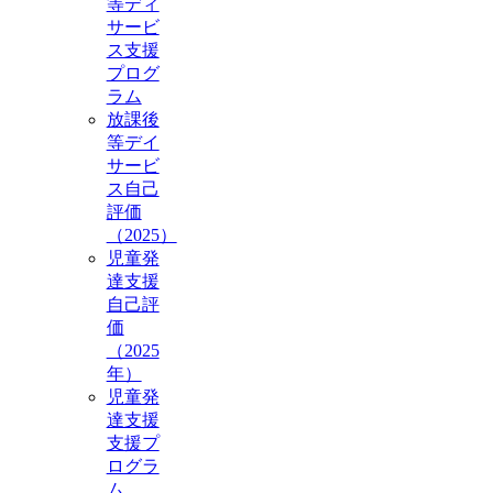
等ディ
サービ
ス支援
プログ
ラム
放課後
等デイ
サービ
ス自己
評価
（2025）
児童発
達支援
自己評
価
（2025
年）
児童発
達支援
支援プ
ログラ
ム