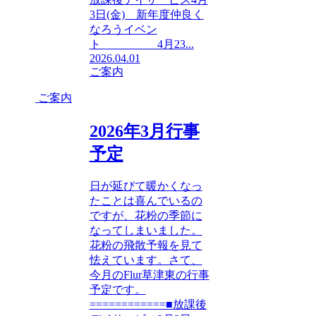
3日(金) 新年度仲良く
なろうイベン
ト 4月23...
2026.04.01
ご案内
ご案内
2026年3月行事
予定
日が延びて暖かくなっ
たことは喜んでいるの
ですが、花粉の季節に
なってしまいました。
花粉の飛散予報を見て
怯えています。さて、
今月のFlur草津東の行事
予定です。
============■放課後