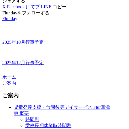
シェアする
X
Facebook
はてブ
LINE
コピー
Flur.dayをフォローする
Flur.day
2025年10月行事予定
2025年12月行事予定
ホーム
ご案内
ご案内
児童発達支援・放課後等デイサービス Flur草津
東 概要
時間割
学校長期休業時時間割