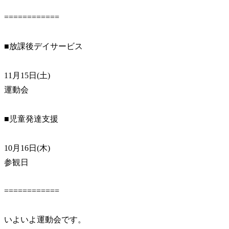
============
■放課後デイサービス
11月15日(土)
運動会
■児童発達支援
10月16日(木)
参観日
============
いよいよ運動会です。